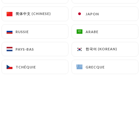
Plat du Jour
Midi Uniquement
简体中文 (CHINESE)
简体中文 (CHINESE)
JAPON
JAPON
15.00€
RUSSIE
RUSSIE
ARABE
ARABE
Formule Midi Duo
Entrée au choix + Plat* au choix ou Plat* au choix +
한국어 (KOREAN)
한국어 (KOREAN)
PAYS-BAS
PAYS-BAS
Dessert au choix
20.00€
TCHÉQUIE
TCHÉQUIE
GRECQUE
GRECQUE
Formule Midi Complète
Entrée au choix + Plat* au choix + Dessert au choix
25.00€
Suppléments
* Supplément de 4,00 € pour la pièce du boucher
200g