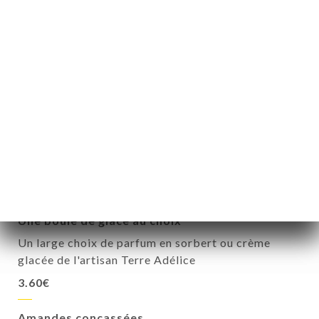
Glace bio 2 boules de l'artisan Terre Adélice
Au choix : Consultez nos ardoises pour les parfums
7€
Moelleux chocolat
A la farine de châtaigne (sans gluten)
7€
Suppléments au choix :
Hors formules
Une boule de glace au choix
Un large choix de parfum en sorbert ou crème
glacée de l'artisan Terre Adélice
3.60€
Amandes concassées