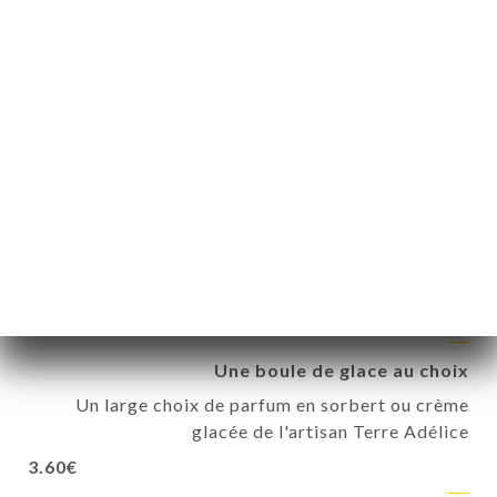
Glace bio 2 boules de l'artisan Terre Adélice
Au choix : Consultez nos ardoises pour les parfums
7€
Moelleux chocolat
A la farine de châtaigne (sans gluten)
7€
Suppléments au choix :
Hors formules
Une boule de glace au choix
Un large choix de parfum en sorbert ou crème
glacée de l'artisan Terre Adélice
3.60€