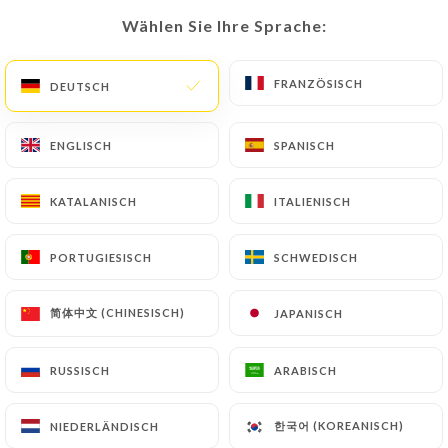
Wählen Sie Ihre Sprache:
Wählen Sie Ihre Sprache:
DE
MENÜ
FRANZÖSISCH
FRANZÖSISCH
DEUTSCH
DEUTSCH
ENGLISCH
ENGLISCH
SPANISCH
SPANISCH
/
START
KONTAKT
KATALANISCH
KATALANISCH
ITALIENISCH
ITALIENISCH
Kontakt
PORTUGIESISCH
PORTUGIESISCH
SCHWEDISCH
SCHWEDISCH
简体中文 (CHINESISCH)
简体中文 (CHINESISCH)
JAPANISCH
JAPANISCH
RUSSISCH
RUSSISCH
ARABISCH
ARABISCH
Bistrot Tête d'Or
한국어 (KOREANISCH)
한국어 (KOREANISCH)
NIEDERLÄNDISCH
NIEDERLÄNDISCH