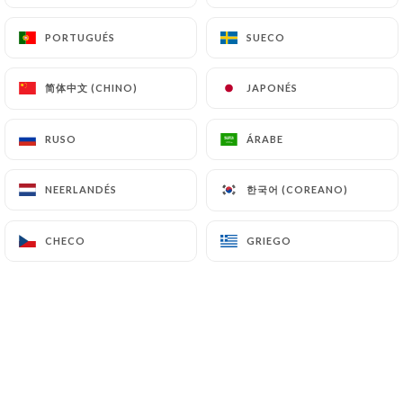
PORTUGUÉS
PORTUGUÉS
SUECO
SUECO
简体中文 (CHINO)
简体中文 (CHINO)
JAPONÉS
JAPONÉS
RUSO
RUSO
ÁRABE
ÁRABE
한국어 (COREANO)
한국어 (COREANO)
NEERLANDÉS
NEERLANDÉS
CHECO
CHECO
GRIEGO
GRIEGO