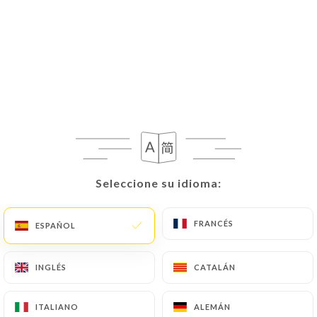
Seleccione su idioma:
Seleccione su idioma:
FRANCÉS
FRANCÉS
ESPAÑOL
ESPAÑOL
INGLÉS
INGLÉS
CATALÁN
CATALÁN
ITALIANO
ITALIANO
ALEMÁN
ALEMÁN